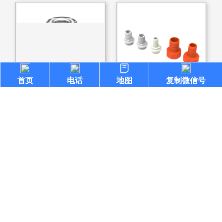
首页
电话
地图
复制微信号
前置管道过滤器
PP玻纤宝塔接头
复制微信号
‹
›
返回顶部
浙江省台州市路桥区金清镇三友集团39幢西
copyright ©2024
浙ICP备2023050793号-1
139-5858-0320